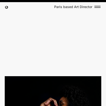
Paris based Art Director
M
e
l
a
n
i
n
G
o
d
d
e
s
s